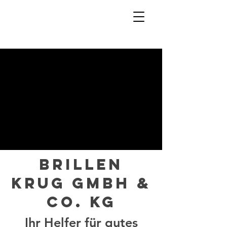
Brillen
KRUG
BEnraTh
Brillen
Krug GmbH &
Co. KG
Ihr Helfer für gutes