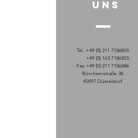
UNS
Tel. +49 (0) 211 7186855
+49 (0) 163 7186855
Fax.+49 (0) 211 7186886
Börchemstraße 38
40597 Düsseldorf