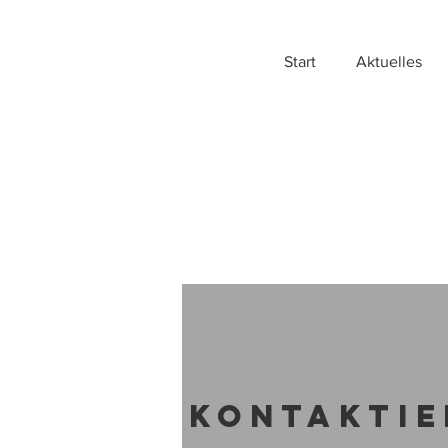
Brillen
KRUG
Start
Aktuelles
BEnraTh
Kontaktie